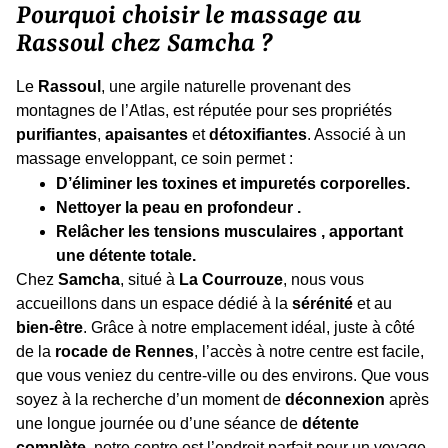
Pourquoi choisir le massage au
Rassoul chez Samcha ?
Le
Rassoul
, une argile naturelle provenant des
montagnes de l’Atlas, est réputée pour ses propriétés
purifiantes
,
apaisantes
et
détoxifiantes
. Associé à un
massage enveloppant, ce soin permet :
D’éliminer les toxines et impuretés corporelles.
Nettoyer la peau en profondeur .
Relâcher les tensions musculaires , apportant
une détente totale.
Chez
Samcha
, situé à
La Courrouze
, nous vous
accueillons dans un espace dédié à la
sérénité
et au
bien-être
. Grâce à notre emplacement idéal, juste à côté
de la
rocade de Rennes
, l’accès à notre centre est facile,
que vous veniez du centre-ville ou des environs. Que vous
soyez à la recherche d’un moment de
déconnexion
après
une longue journée ou d’une séance de
détente
complète
, notre centre est l’endroit parfait pour un voyage