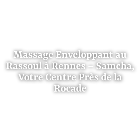
Massage Enveloppant au
Rassoul à Rennes – Samcha,
Votre Centre Près de la
Rocade