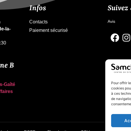
Infos
Suivez
Avis
n
Contacts
e-la-
Paiement sécurisé
:30
gne B
Pour offrir 
s-Gaîté
cookies pour
ffaires
à ces techn
de navigatio
consentement
Ac