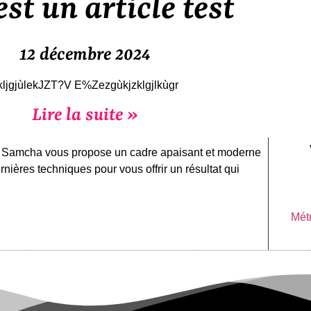
est un article test
12 décembre 2024
kljgjùlekJZT?V E%Zezgùkjzklgjlkùgr
Lire la suite »
re Samcha vous propose un cadre apaisant et moderne
rnières techniques pour vous offrir un résultat qui
Métr