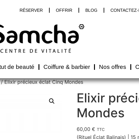
RÉSERVER
OFFRIR
BLOG
CONTACTEZ
itut de beauté
Coiffure & barbier
Nos offres
C
/ Elixir précieux éclat Cinq Mondes
Elixir préc
Mondes
60,00
€
TTC
(Rituel Éclat Balinais) | 15