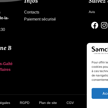
Infos
Suivez
Avis
n
Contacts
e-la-
Paiement sécurisé
:30
gne B
Pour offrir 
s-Gaîté
cookies pour
ffaires
à ces techn
de navigatio
consentement
Ac
égales
RGPD
Plan de site
CGV