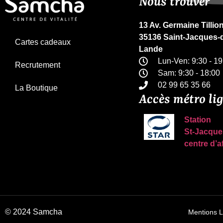
Nous trouver
13 Av. Germaine Tillio
35136 Saint-Jacques-d
Cartes cadeaux
Lande
Lun-Ven: 9:30 - 19
Recrutement
Sam: 9:30 - 18:00
02 99 65 35 66
La Boutique
Accès métro li
Station
St-Jacque
centre d’a
© 2024 Samcha
Mentions L