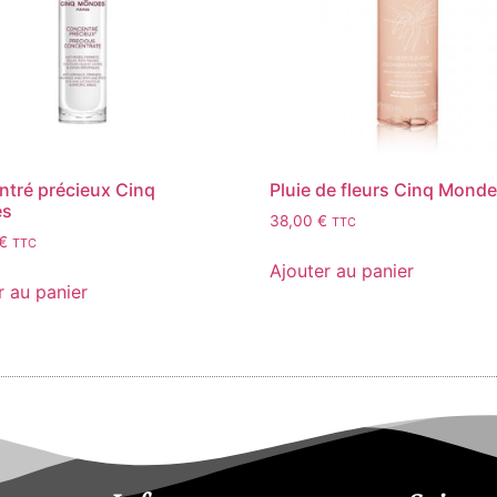
tré précieux Cinq
Pluie de fleurs Cinq Mond
es
38,00
€
TTC
€
TTC
Ajouter au panier
r au panier