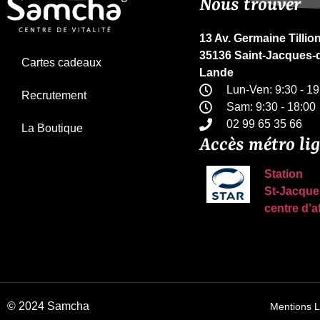
Nous trouver
13 Av. Germaine Tillio
35136 Saint-Jacques-d
Cartes cadeaux
Lande
Lun-Ven: 9:30 - 19
Recrutement
Sam: 9:30 - 18:00
02 99 65 35 66
La Boutique
Accès métro li
Station
St-Jacque
centre d’a
© 2024 Samcha
Mentions L