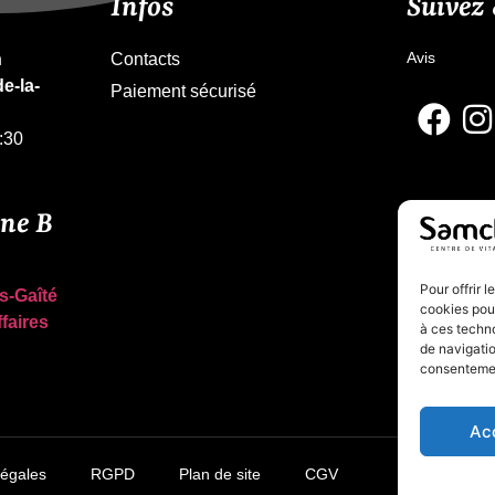
Infos
Suivez
Avis
n
Contacts
e-la-
Paiement sécurisé
:30
gne B
Pour offrir 
s-Gaîté
cookies pour
ffaires
à ces techn
de navigatio
consentement
Ac
égales
RGPD
Plan de site
CGV