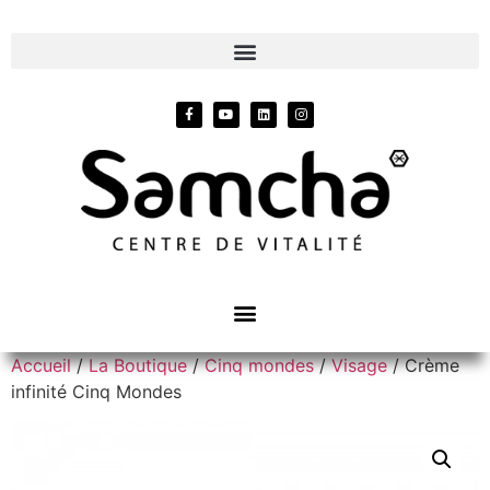
Accueil
/
La Boutique
/
Cinq mondes
/
Visage
/ Crème
infinité Cinq Mondes