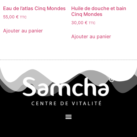
Eau de l’atlas Cinq Mondes
Huile de douche et bain
Cinq Mondes
55,00
€
TTC
30,00
€
TTC
Ajouter au panier
Ajouter au panier