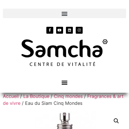
Accueil
/
La Boutique
/
Cinq mondes
/
Fragrances & art
de vivre
/ Eau du Siam Cinq Mondes