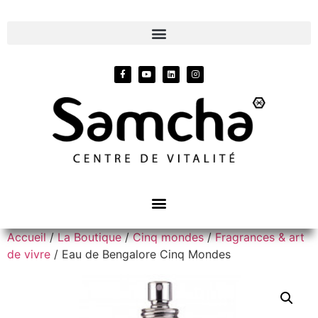
Accueil
/
La Boutique
/
Cinq mondes
/
Fragrances & art
de vivre
/ Eau de Bengalore Cinq Mondes