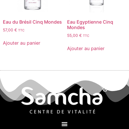
Eau du Brésil Cinq Mondes
Eau Egyptienne Cinq
Mondes
57,00
€
TTC
55,00
€
TTC
Ajouter au panier
Ajouter au panier