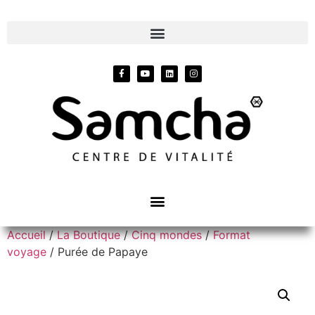
Accueil
/
La Boutique
/
Cinq mondes
/
Format
voyage
/ Purée de Papaye