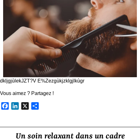
dkljgjùlekJZT?V E%Zezgùkjzklgjlkùgr
Vous aimez ? Partagez !
Facebook
LinkedIn
X
Partager
Un soin relaxant dans un cadre