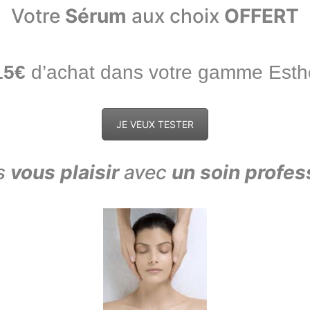
Votre
Sérum
aux choix
OFFERT
15€
d’achat dans votre gamme
Est
JE VEUX TESTER
s
vous plaisir
avec
un soin profes