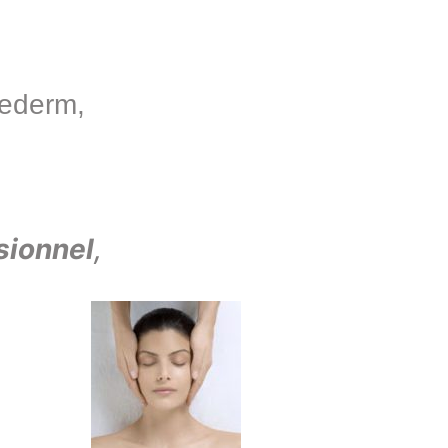
hederm
,
sionnel
,