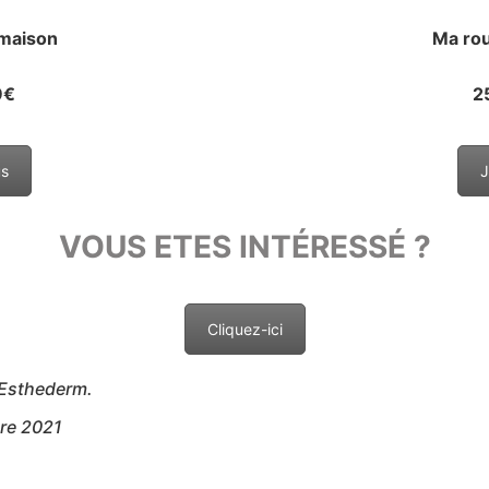
 maison
Ma rou
9€
2
us
J
VOUS ETES INTÉRESSÉ ?
Cliquez-ici
Esthederm
.
re 2021