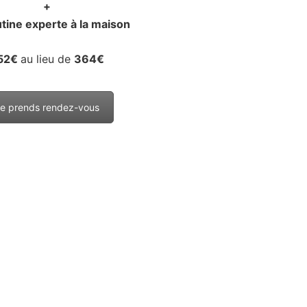
+
tine experte à la maison
52€
au lieu de
364€
e prends rendez-vous